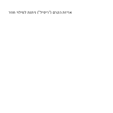
אריזת הקרם ("ריפיל") ניתנת למילוי חוזר
והיא עשויה
מחומר ממוחזר מה שמוביל גם לחסכון במחיר
וגם לשמירה על איכות הסביבה!
קרם עיניים
קרם קאלמינג בליס